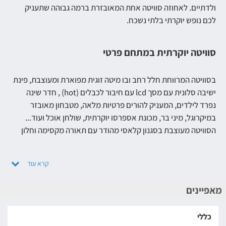
ולדתיים. לאחוזה סוויטה אחת המאובזרת ברמה גבוהה שתעניק
לכם נופש יוקרתי בלתי נשכח.
סוויטה יוקרתית במתחם פרטי
בסוויטה המרווחת חלל רחב ובו מיטה זוגית מפוארת ומעוצבת, פינת
ישיבה סלונית עם מסך lcd עם חיבור לכבלים (hot) , חדר שינה
נפרד לילדים, המעניק להורים פרטיות מלאה, מטבחון מאובזר
במיקרוגל, מיני בר, מכונת אספרסו יוקרתית, שולחן אוכל ועוד...
הסוויטה מעוצבת בסגנון קלאסי מהודר עם תאורה מקסימה וחלון
פנורמי המוביל למתחם הבריכה.
אחוזת אלין ממוקמת בקרבת מקום לבית כנסת ומתאימה לציבור
הדתי שייהנה מהפרטיות המלאה שבמתחם.
מאפיינים
הבריכה הפרטית וג'קוזי הספא
כללי